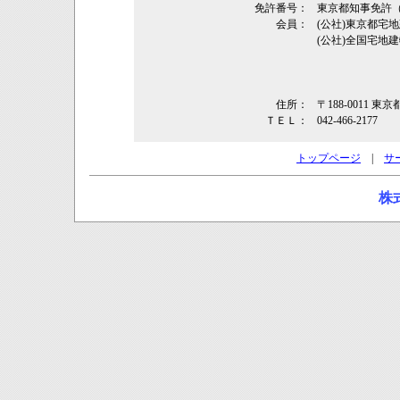
免許番号：
東京都知事免許（1
会員：
(公社)東京都
(公社)全国宅地
住所：
〒188-0011 
ＴＥＬ：
042-466-2177
トップページ
|
サ
株