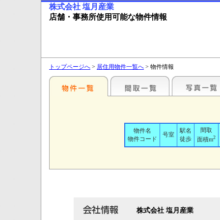
株式会社 塩月産業
店舗・事務所使用可能な物件情報
トップページへ
>
居住用物件一覧へ
> 物件情報
間取
物件名
駅名
号室
2
物件コード
徒歩
面積m
株式会社 塩月産業